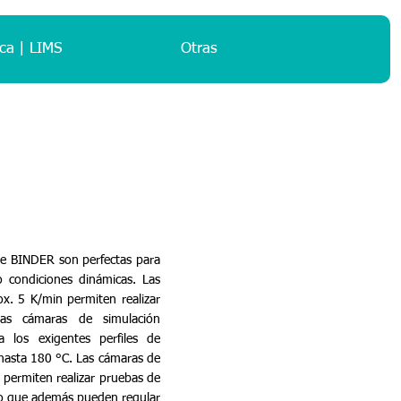
ca | LIMS
Otras
de BINDER son perfectas para
o condiciones dinámicas. Las
ox. 5 K/min permiten realizar
as cámaras de simulación
los exigentes perfiles de
hasta 180 °C. Las cámaras de
 permiten realizar pruebas de
no que además pueden regular