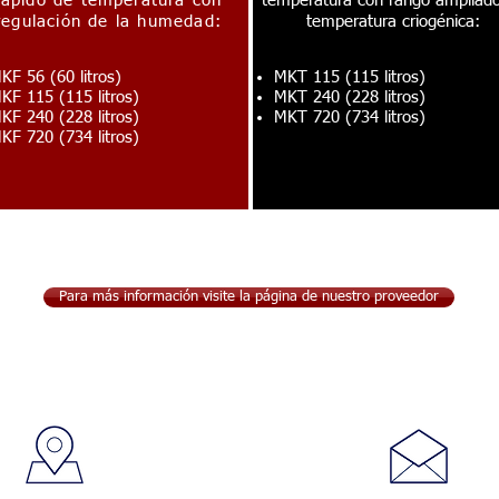
rápido de temperatura con
temperatura con rango ampliad
regulación de la humedad:
temperatura criogénica:
KF 56 (60 litros)
MKT 115 (115 litros)
KF 115 (115 litros)
MKT 240 (228 litros)
KF 240 (228 litros)
MKT 720 (734 litros)
KF 720 (734 litros)
Para más información visite la página de nuestro proveedor
Visitanos