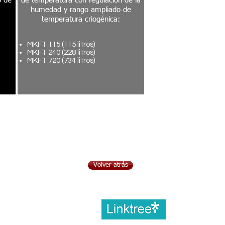
o de
de temperatura con regulación de la
humedad y rango ampliado de
temperatura criogénica:
MKFT 115 (115 litros)
MKFT 240 (228 litros)
MKFT 720 (734 litros)
Volver atrás
Ubícano
s