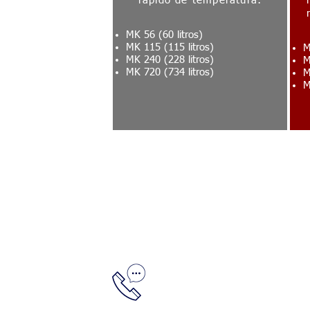
rápido de temperatura:
MK 56 (60 litros)
MK 115 (115 litros)
M
MK 240 (228 litros)
M
MK 720 (734 litros)
M
M
Llámanos