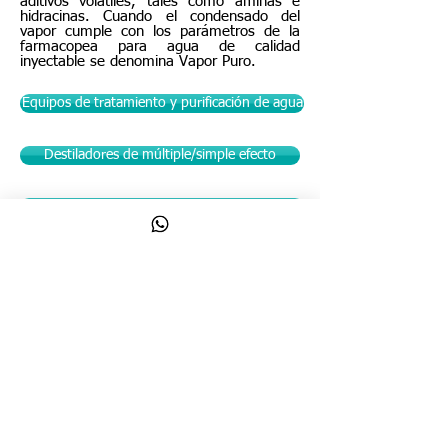
aditivos volátiles, tales como aminas e
hidracinas. Cuando el condensado del
vapor cumple con los parámetros de la
farmacopea para agua de calidad
inyectable se denomina Vapor Puro.
Equipos de tratamiento y purificación de agua
Destiladores de múltiple/simple efecto
Generadores de vapor
Almacenamiento y distribución de agua farmacéutica
Llámanos
(+58) -
212 7614757
/
7618302
7617749
/
7618698
/
7616239 7615102
/
7615221
Visitanos
Av. Libertador con calle Negrín,