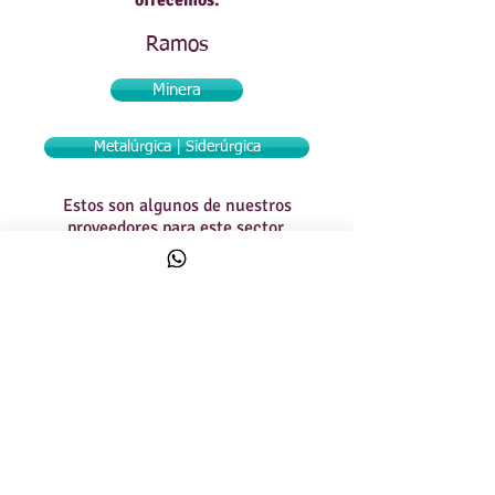
ofrecemos.
Ramos
Minera
Metalúrgica | Siderúrgica
Estos son algunos de nuestros
proveedores para este sector.
Click sobre el logo para conocer más sobre ellos
Llámanos
(+58) -
212 7614757
/
7618302
7617749
/
7618698
/
7616239 7615102
/
7615221
Visitanos