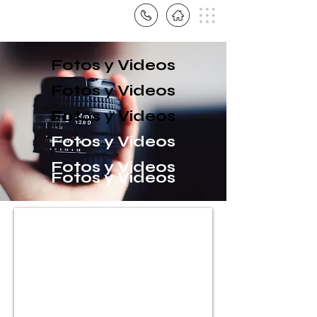
Fotos y Videos
Fotos y Videos
Fotos y Videos
Fotos y Videos
Fotos y Videos
Fotos y Videos