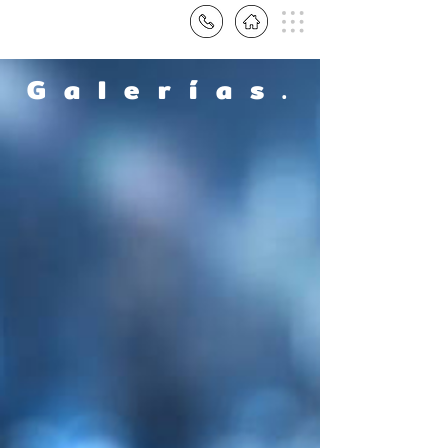
G a l e r í a s .