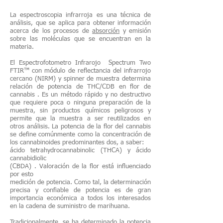
La espectroscopia infrarroja es una técnica de
análisis, que se aplica para obtener información
acerca de los procesos de
absorción
y emisión
sobre las moléculas que se encuentran en la
materia.
El Espectrofotometro Infrarojo Spectrum Two
FTIR™ con módulo de reflectancia del infrarrojo
cercano (NIRM) y spinner de muestra determina
relación de potencia de THC/CDB en flor de
cannabis . Es un método rápido y no destructivo
que requiere poca o ninguna preparación de la
muestra, sin productos químicos peligrosos y
permite que la muestra a ser reutilizados en
otros análisis.
La potencia de la flor del cannabis
se define comúnmente como la
concentración de
los cannabinoides predominantes dos, a saber:
ácido tetrahydrocannabinolic (THCA) y ácido
cannabidiolic
(CBDA) . Valoración de la flor está influenciado
por esto
medición de potencia. Como tal, la determinación
precisa y confiable
de potencia es de gran
importancia económica a todos los interesados
en
la cadena de suministro de marihuana.
Tradicionalmente, se ha determinado la potencia