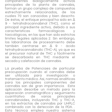
componentes biológicamente activos
principales de la planta de cannabis,
forman un grupo complejo de compuestos
estrechamente relacionados, de los
cuales 70 son conocidas y bien descrito.
De éstos, el enfoque principal ha sido en Δ
9 - tetrahidrocannabinol (THC), como el
principal ingrediente activo, debido a sus
características farmacológicas y
toxicológicas, en los que han sido estrictos
límites legales aplicadas 2. Sin embargo,
los laboratorios de procesamiento debe
también centrarse en Δ 9 - ácido
tetrahydrocannabinolic (THC-A), ya que es
el precursor natural de THC y fácilmente
se descarboxila en THC mediante el
secado y calefacción de cannabis.
La prueba de Potenciaes de particular
preocupación cuando el cannabis debe
ser utilizada para investigación o
tratamiento médico. Así, normas analíticas
para los principales componentes del
cannabis son de gran importancia. Esta
aplicación describe un método para la
separación cromatográfica y seguimiento
cuantitativo de varios principales
cannabinoides, incluyendo THC y THC-A,
en los extractos de cannabis por UHPLC
combinado con la detección de la PDA. .
Esta técnica emplea nuestro sistema