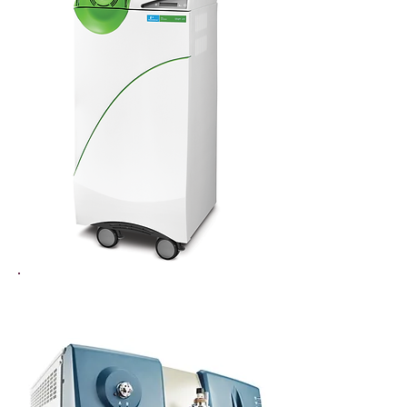
Espectrómetro de Masas Acoplado
HPLC | LCMS
| Sciex