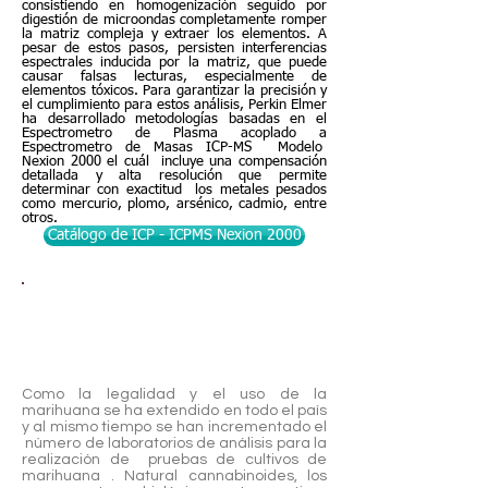
consistiendo en homogenización seguido por
digestión de microondas completamente romper
la matriz compleja y extraer los elementos. A
pesar de estos pasos, persisten interferencias
espectrales inducida por la matriz, que puede
causar falsas lecturas, especialmente de
elementos tóxicos. Para garantizar la precisión y
el cumplimiento para estos análisis, Perkin Elmer
ha desarrollado metodologías basadas en el
Espectrometro de Plasma acoplado a
Espectrometro de Masas ICP-MS Modelo
Nexion 2000 el cuál incluye una compensación
detallada y alta resolución que permite
determinar con exactitud los metales pesados
como mercurio, plomo, arsénico, cadmio, entre
otros.
Catálogo de ICP - ICPMS Nexion 2000
Cromatógrafo Liquido HPLC |
Flexar | Perkin Elmer
Como la legalidad y el uso de la
marihuana se ha extendido en todo el país
y al mismo tiempo se han incrementado el
número de laboratorios de análisis para la
realización de pruebas de cultivos de
marihuana . Natural cannabinoides, los