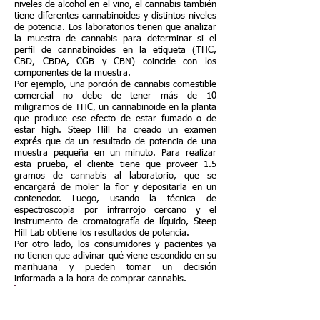
niveles de alcohol en el vino, el cannabis también
tiene diferentes cannabinoides y distintos niveles
de potencia. Los laboratorios tienen que analizar
la muestra de cannabis para determinar si el
perfil de cannabinoides en la etiqueta (THC,
CBD, CBDA, CGB y CBN) coincide con los
componentes de la muestra.
Por ejemplo, una porción de cannabis comestible
comercial no debe de tener más de 10
miligramos de THC, un cannabinoide en la planta
que produce ese efecto de estar fumado o de
estar high. Steep Hill ha creado un examen
exprés que da un resultado de potencia de una
muestra pequeña en un minuto. Para realizar
esta prueba, el cliente tiene que proveer 1.5
gramos de cannabis al laboratorio, que se
encargará de moler la flor y depositarla en un
contenedor. Luego, usando la técnica de
espectroscopia por infrarrojo cercano y el
instrumento de cromatografía de líquido, Steep
Hill Lab obtiene los resultados de potencia.
Por otro lado, los consumidores y pacientes ya
no tienen que adivinar qué viene escondido en su
marihuana y pueden tomar un decisión
informada a la hora de comprar cannabis.
Espectrofotómetro Infrarrojo FTIR
| NIR | Perkin Elmer