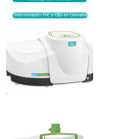
Determinación THC y CBD en Cannabis
Espectrómetro ICP Acoplado a
Plasma ICPMS Nexion 2000
| Perkin Elmer