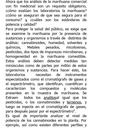
Ahora que los análisis de la marihuana comercial
con fin medicinal son un requisito obligatorio,
¿cómo evalúan los laboratorios la marihuana?
¿cómo se aseguran de que sea segura para el
consumo? y, ¿cuáles son los estándares de
potencia y calidad?
Para proteger la salud del público, se exige que
se examine la marihuana por la presencia de
sustancias y organismos a través de distintos de
análisis: cannabinoides, humedad, solventes y
químicos, Metales pesados, micotoxinas,
pesticidas, dos tipos de impurezas microbianas, y
homogeneidad en la marihuana comestible.
Estos análisis deben detectar medidas tan
minúsculas como de partes por millón de estos
organismos y sustancias. Para hacer esto, los
laboratorios necesitan de instrumentos
especializados como el cromatógrafo de gases y
el espectrómetro, que identifican, cuantifican y
caracterizan los compuestos y moléculas
presentes en la muestra de marihuana. Se
Extraen todos los
analitos
al igual que los
pesticidas, o los cannabinoides y
terpenos
, y
luego se inyecta en el cromatógrafo de gases,
para después pasar por el espectrómetro".
Es igual de importante analizar el nivel de
potencia de los cannabinoides en la planta. Por
ejemplo, así como existen diferentes perfiles y