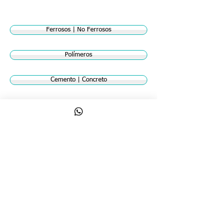
Ferrosos | No Ferrosos
Polímeros
Cemento | Concreto
Corrosión
Otros Materiales | Vidrios
Llámanos
(+58) -
212 7614757
/
7618302
7617749
/
7618698
/
7616239 7615102
/
7615221
Visitanos
Av. Libertador con calle Negrín,