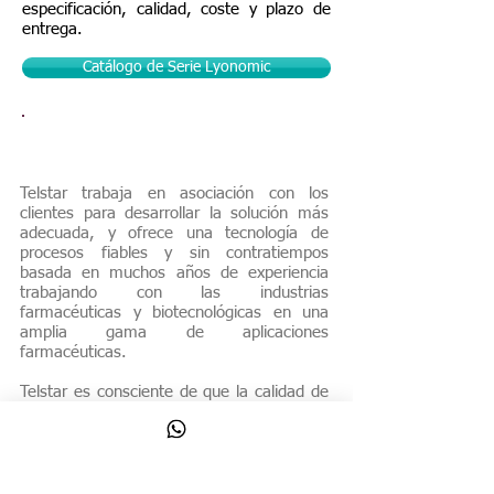
especificación, calidad, coste y plazo de
entrega.
Catálogo de Serie Lyonomic
Soluciones Lyomega
Telstar trabaja en asociación con los
clientes para desarrollar la solución más
adecuada, y ofrece una tecnología de
procesos fiables y sin contratiempos
basada en muchos años de experiencia
trabajando con las industrias
farmacéuticas y biotecnológicas en una
amplia gama de aplicaciones
farmacéuticas.
Telstar es consciente de que la calidad de
la ingeniería, de los componentes y de la
manufactura definen el producto final.
El innovador enfoque adoptado por Telstar
en cuanto al diseño de ingeniería incluye