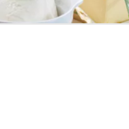
r de Leche Ultrasonido
Analizador de Viscosidad RVA
Granos,
Harinas,
Salsas...
Perten
Instruments