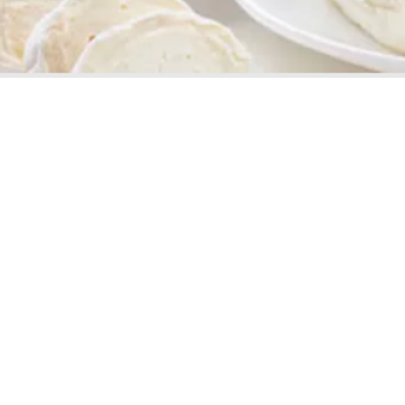
Analizador de lácteos LactoScope™ FT-A
Analizador de Leche Lacto
Grasa,
Grasas,
Proteina,
Proteínas,
Lactosa,
Lactosa,
Sólidos,
Sólidos,
Sólinos
Sólidos
No
No
Grasos
Grasos,
Perkin
Urea
Elmer
Perkin
Elmer