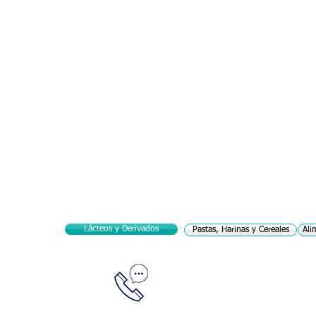
máquinas
Tetra
Pak®
-
Sartorius
Lácteos y Derivados
Pastas, Harinas y Cereales
Ali
Llámanos