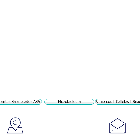
Lab
VWR
mentos Balanceados ABA
Microbiología
Alimentos | Galletas | Sna
Visitanos