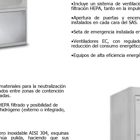
•Incluye un sistema de ventilació
filtración HEPA, tanto en la impu
•Apertura de puertas y ence
instalados en cada cara del SAS.
•Seta de emergencia instalada en
•Ventiladores EC, con regulad
reducción del consumo energético y
•Equipos de alta eficiencia energ
SAS Biológico
ateriales para la neutralización
ados entre zonas de contención
adas.
PA filtrado y posibilidad de
hidrógeno (externo o integrado,
ro inoxidable AISI 304, esquinas
núa pulida, haciendo que sus