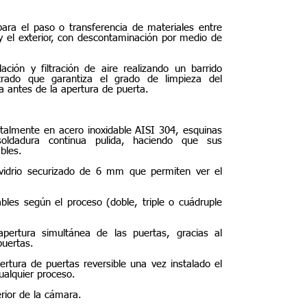
ara el paso o transferencia de materiales entre
 y el exterior, con descontaminación por medio de
ción y filtración de aire realizando un barrido
trado que garantiza el grado de limpieza del
a antes de la apertura de puerta.
talmente en acero inoxidable AISI 304, esquinas
oldadura continua pulida, haciendo que sus
bles.
-vidrio securizado de 6 mm que permiten ver el
ables según el proceso (doble, triple o cuádruple
apertura simultánea de las puertas, gracias al
puertas.
rtura de puertas reversible una vez instalado el
cualquier proceso.
rior de la cámara.