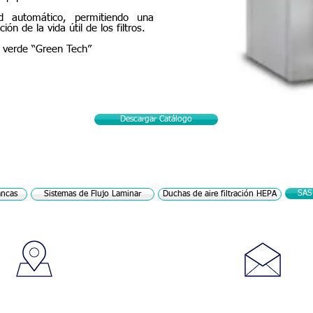
ad automático, permitiendo una
n de la vida útil de los filtros.
a verde “Green Tech”
Descargar Catálogo
SAS
ancas
Sistemas de Flujo Laminar
Duchas de aire filtración HEPA
Visitanos
Contáctanos
bertador con calle Negrín,
atencionalcliente_ve@ccvgrup