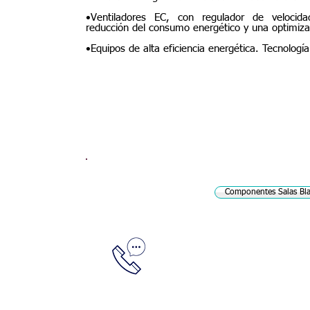
•Ventiladores EC, con regulador de velocid
reducción del consumo energético y una optimizació
•Equipos de alta eficiencia energética. Tecnologí
Componentes Salas Bl
Llámanos
Av. Li
(+58) - 212 7614757 / 7618302