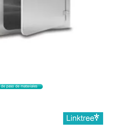
 de paso de materiales
Ubícano
s
Instagram
✔ Wh
atsAp
p /
✔
✔
o.com