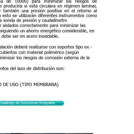
ma de 10000) para minimizar los riesgos de
 produciría si esta circulara en régimen laminar,
r también una presión positiva en el retorno al
a esto se utilizarán diferentes instrumentos como
ia sonda de presión y caudalímetro
r aislados correctamente para minimizar las
nsiguiendo un ahorro energético considerable, en
e debe ser en acero inoxidable.
talación deberá realizarse con soportes tipo ex -
cubiertos con material polimérico (según
nimizar los riesgos de corrosión externa de la
ntos del lazo de distribución son:
O DE USO (TIPO MEMBRANA)
Catálogo de Soluciones Integrales