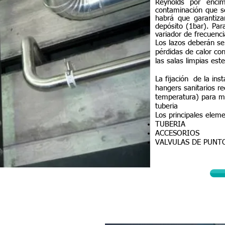
Reynolds por enci
contaminación que se
habrá que garantiza
depósito (1bar). Par
variador de frecuenc
Los lazos deberán se
pérdidas de calor co
las salas limpias est
La fijación de la ins
hangers sanitarios re
temperatura) para mi
tuberia
Los principales eleme
TUBERIA
ACCESORIOS
VALVULAS DE PUNT
Lazos agua purificada y agua calidad inyectable
Red de vapor puro
Red de Vapor Puro