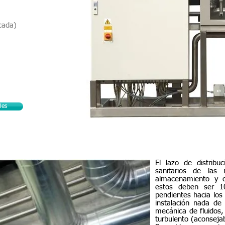
icada)
les
Lazos agua purificada y agua calidad inyectable
El lazo de distribu
sanitarios de las 
almacenamiento y di
estos deben ser 1
pendientes hacia los
instalación nada d
mecánica de fluidos,
turbulento (aconsej