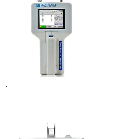
Contador de Partículas Aéreas
| Digital | de Láser | Portátil
serie SOLAIR