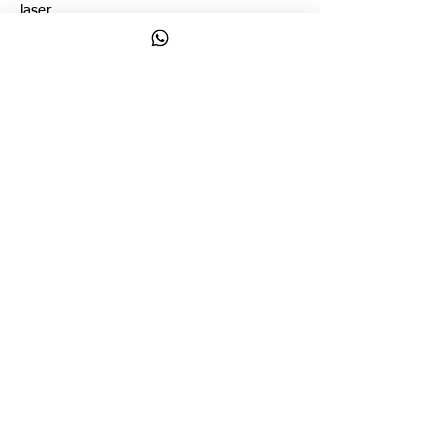
laser
Photodiode tipo cooler running Dual
Avalanche
Diseño de arreglo de Diodos.
Más Información
Contador De Partículas Aéreas