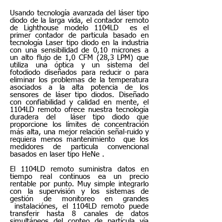
Usando tecnología avanzada del láser tipo
diodo de la larga vida, el contador remoto
de Lighthouse modelo 1104LD es el
primer contador de particula basado en
tecnología Laser tipo diodo en la industria
con una sensibilidad de 0,10 micrones a
un alto flujo de 1,0 CFM (28,3 LPM) que
utiliza una óptica y un sistema del
fotodiodo diseñados para reducir o para
eliminar los problemas de la temperatura
asociados a la alta potencia de los
sensores de láser tipo diodos. Diseñado
con confiabilidad y calidad en mente, el
1104LD remoto ofrece nuestra tecnología
duradera del láser tipo diodo que
proporcione los límites de concentración
más alta, una mejor relación señal-ruido y
requiera menos mantenimiento que los
medidores de particula convencional
basados en laser tipo HeNe .
El 1104LD remoto suministra datos en
tiempo real continuos ea un precio
rentable por punto. Muy simple integrarlo
con la supervisión y los sistemas de
gestión de monitoreo en grandes
instalaciónes, el 1104LD remoto puede
transferir hasta 8 canales de datos
simultáneos del conteo de partícula vía