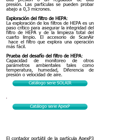
presión. Las partículas se pueden probar
abajo a 0,3 micrones.
Exploración del filtro de HEPA
:
La exploración de los filtros de HEPA es un
paso crítico para asegurar la integridad del
filtro de HEPA y de la limpieza total del
cuarto limpio. El accesorio de ScanAir
hace el filtro que explora una operación
más fácil.
Prueba del desafío del filtro de HEPA
:
Capacidad de monitoreo de otros
parámetros ambientales tales como
temperatura, humedad, Diferencia de
presión o velocidad de aire.
Catálogo serie SOLAIR
Contador De Partículas Aéreas
Catálogo serie ApexP
| Digital | de Láser | Portátil
serie Apexp
El contador portátil de la partícula ApexP3