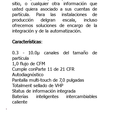
sitio, o cualquier otra información que
usted quiera asociado a sus cuentas de
partícula. Para las instalaciones de
producción delgran escala, incluso
ofrecemos soluciones de encargo de la
integración y de la automatización.
Características
:
0.3 - 10.0μ canales del tamaño de
partícula
1,0 flujo de CFM
Cumple conParte 11 de 21 CFR
Autodiagnóstico
Pantalla multi-touch de 7,0 pulgadas
Totalment sellado de VHP
Status de información integrada
Baterías inteligentes intercambiables
caliente
Contador De Partículas Aéreas |
De Láser | Óptico a Distancia
Remota